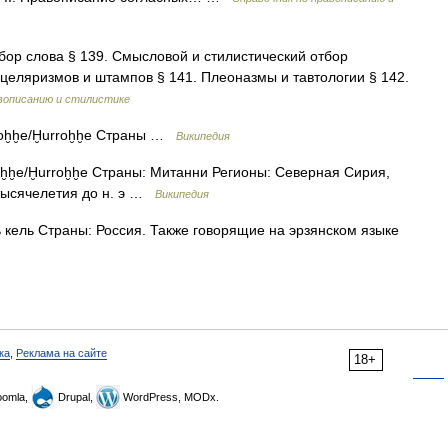
р слова § 139. Смысловой и стилистический отбор
нцеляризмов и штампов § 141. Плеоназмы и тавтологии § 142.
авописанию и стилистике
oḫḫe/Ḫurroḫḫe Страны …
Википедия
ḫḫe/Ḫurroḫḫe Страны: Митанни Регионы: Северная Сирия,
тысячелетия до н. э …
Википедия
кель Страны: Россия. Также говорящие на эрзянском языке
ка
,
Реклама на сайте
18+
omla,
Drupal,
WordPress, MODx.