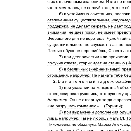
с
их
отвлеченным
значением:
И
кто
не
пон
что
отмечталось
,
не
волнуй
того
,
что
не
сб
6
)
в
устойчивых
сочетаниях
,
послови
отвлеченным
существительным
,
например
поддержки
,
не
делает
секрета
,
не
даёт
ход
внимания
,
не
даёт
покоя
,
не
имеет
предст
Вчерашнего
дня
не
воротишь
;
Чужой
тайн
существительного:
не
спускает
глаз
,
не
по
Плетью
обуха
не
перешибёшь
;
Своего
лок
7
)
при
деепричастии
или
причастии
,
получив
ответа
,
старик
идёт
на
станцию
(
Ч
8
)
в
безличных
(
инфинитивных
)
пред
отрицания
,
например:
Не
нагнать
тебе
бе
2
.
В
и
н
и
т
е
л
ь
н
ы
й
п
а
д
е
ж
,
ослабл
1
)
при
указании
на
конкретный
объек
отрецензировал
рукопись
,
которую
ему
пр
Например:
Он
не
отвергнул
тогда
с
презре
«
не
разрушать
компанию
»… (
Горький
);
2
)
при
выражении
дополнения
одуш
лица
,
например:
Ты
не
любишь
мать
(
Л
.
То
Николаевна
не
обманула
Марью
Александ
долго
(
Бунин
);
Он
давно
…
не
видел
Ольгу