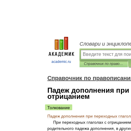
Словари и энциклоп
academic.ru
Справочник по правописанию и стилистике
Справочник по правописани
Падеж дополнения при 
отрицанием
Толкование
Падеж
дополнения
при
переходных
глагол
При
переходных
глаголах
с
отрицанием
родительного
падежа
дополнения
,
в
други