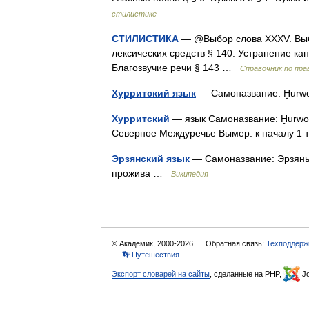
стилистике
СТИЛИСТИКА
— @Выбор слова XXXV. Выбо
лексических средств § 140. Устранение ка
Благозвучие речи § 143 …
Справочник по пр
Хурритский язык
— Самоназвание: Ḫurw
Хурритский
— язык Самоназвание: Ḫurwo
Северное Междуречье Вымер: к началу 1 
Эрзянский язык
— Самоназвание: Эрзянь 
прожива …
Википедия
© Академик, 2000-2026
Обратная связь:
Техподдерж
👣 Путешествия
Экспорт словарей на сайты
, сделанные на PHP,
Jo