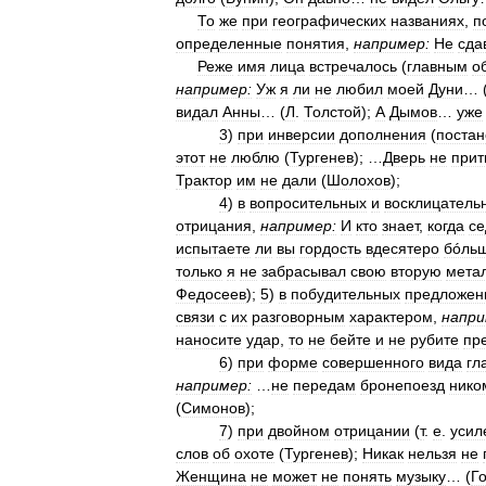
То
же
при
географических
названиях
,
п
определенные
понятия
,
например:
Не
сда
Реже
имя
лица
встречалось
(
главным
о
например:
Уж
я
ли
не
любил
моей
Дуни
… 
видал
Анны
… (
Л
.
Толстой
);
А
Дымов
…
уже
3
)
при
инверсии
дополнения
(
постан
этот
не
люблю
(
Тургенев
); …
Дверь
не
прит
Трактор
им
не
дали
(
Шолохов
);
4
)
в
вопросительных
и
восклицатель
отрицания
,
например:
И
кто
знает
,
когда
с
испытаете
ли
вы
гордость
вдесятеро
бóль
только
я
не
забрасывал
свою
вторую
мета
Федосеев
);
5
)
в
побудительных
предложен
связи
с
их
разговорным
характером
,
напри
наносите
удар
,
то
не
бейте
и
не
рубите
пр
6
)
при
форме
совершенного
вида
гл
например:
…
не
передам
бронепоезд
нико
(
Симонов
);
7
)
при
двойном
отрицании
(
т
.
е
.
усил
слов
об
охоте
(
Тургенев
);
Никак
нельзя
не
Женщина
не
может
не
понять
музыку
… (
Г