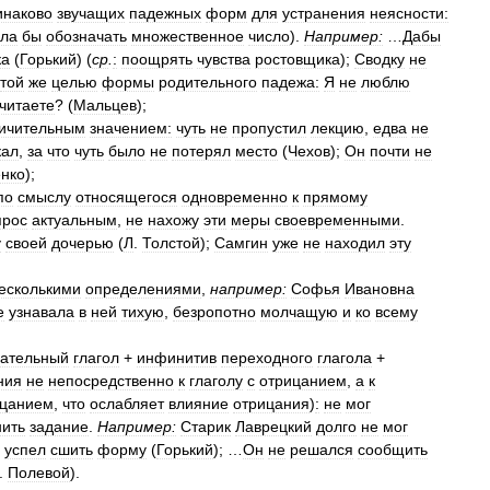
инаково
звучащих
падежных
форм
для
устранения
неясности:
гла
бы
обозначать
множественное
число
).
Например:
…
Дабы
ка
(
Горький
) (
ср
.
:
поощрять
чувства
ростовщика
);
Сводку
не
той
же
целью
формы
родительного
падежа:
Я
не
люблю
читаете
? (
Мальцев
);
ичительным
значением:
чуть
не
пропустил
лекцию
,
едва
не
кал
,
за
что
чуть
было
не
потерял
место
(
Чехов
);
Он
почти
не
нко
);
по
смыслу
относящегося
одновременно
к
прямому
прос
актуальным
,
не
нахожу
эти
меры
своевременными
.
у
своей
дочерью
(
Л
.
Толстой
);
Самгин
уже
не
находил
эту
есколькими
определениями
,
например:
Софья
Ивановна
е
узнавала
в
ней
тихую
,
безропотно
молчащую
и
ко
всему
гательный
глагол
+
инфинитив
переходного
глагола
+
ния
не
непосредственно
к
глаголу
с
отрицанием
,
а
к
ицанием
,
что
ослабляет
влияние
отрицания
)
:
не
мог
ить
задание
.
Например:
Старик
Лаврецкий
долго
не
мог
успел
сшить
форму
(
Горький
); …
Он
не
решался
сообщить
.
Полевой
).