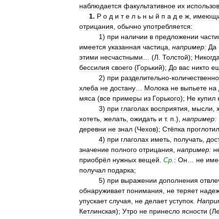
наблюдается
факультативное
их
использо
1
.
Р
о
д
и
т
е
л
ь
н
ы
й
п
а
д
е
ж
,
имеющ
отрицания
,
обычно
употребляется:
1
)
при
наличии
в
предложении
част
имеется
указанная
частица
,
например:
Да
этими
несчастными
… (
Л
.
Толстой
);
Никогд
бессилия
своего
(
Горький
);
До
вас
никто
е
2
)
при
разделительно
-
количественн
хлеба
не
достану
…
Молока
не
выпьете
на
мяса
(
все
примеры
из
Горького
);
Не
купил
3
)
при
глаголах
восприятия
,
мысли
,
хотеть
,
желать
,
ожидать
и
т
.
п
.),
например:
деревни
не
знал
(
Чехов
);
Стёпка
проглоти
4
)
при
глаголах
иметь
,
получать
,
дос
значение
полного
отрицания
,
например:
н
приобрёл
нужных
вещей
.
Ср
.
:
Он
…
не
име
получал
подарка
;
5
)
при
выражении
дополнения
отвл
обнаруживает
понимания
,
не
теряет
наде
упускает
случая
,
не
делает
уступок
.
Напри
Кетлинская
);
Утро
не
принесло
ясности
(
Л