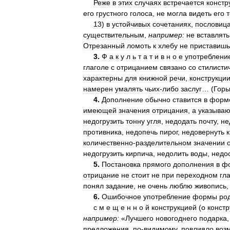
Реже
в
этих
случаях
встречается
констр
его
грустного
голоса
,
не
могла
видеть
его
т
13
)
в
устойчивых
сочетаниях
,
пословиц
существительным
,
например:
не
вставлять
Отрезанный
ломоть
к
хлебу
не
приставишь
3
.
Ф
а
к
у
л
ь
т
а
т
и
в
н
о
е
употреблени
глаголе
с
отрицанием
связано
со
стилисти
характерны
для
книжной
речи
,
конструкци
намерен
умалять
чьих
-
либо
заслуг
… (
Горь
4
.
Дополнение
обычно
ставится
в
форм
имеющей
значения
отрицания
,
а
указыва
недогрузить
тонну
угля
,
недодать
почту
,
не
противника
,
недопечь
пирог
,
недовернуть
количественно
-
разделительном
значении
недогрузить
кирпича
,
недолить
воды
,
недо
5
.
Постановка
прямого
дополнения
в
ф
отрицание
не
стоит
не
при
переходном
гл
понял
задание
,
не
очень
люблю
живопись
6
.
Ошибочное
употребление
формы
ро
с
м
е
щ
е
н
н
о
й
конструкцией
(
о
констр
например:
«
Лучшего
новогоднего
подарка
предложения
,
по
-
видимому
,
повлияло
воз