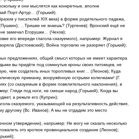
оскольку
и
они
мыслятся
как
конкретные
,
вполне
вай
Порт
-
Артур
… (
Горький
).
бразом
у
писателей
XIX
века
)
в
форме
родительного
падежа
,
(
Пушкин
); …
Тришки
не
знаешь
? (
Тургенев
);
Вронский
ещё
не
не
замечал
Егорушки
… (
Чехов
);
овке
его
впереди
глагола
-
сказуемого
),
например:
Журнал
я
воряла
(
Достоевский
);
Война
торговлю
не
разоряет
(
Горький
);
ных
предложениях
,
общий
смысл
которых
не
имеет
характера
едыми
вы
придёте
под
сомкнутые
кроны
своих
питомцев
,
не
шую
,
чем
создатель
иных
торопливых
книг
… (
Леонов
);
Куда
ллическую
приманку
,
вооружённую
острыми
колючками
! (
Г
.
иях
(
со
сказуемым
в
форме
повелительного
наклонения
),
в
мер:
Гляди
под
ноги
,
не
смеши
народ
(
Горький
);
Когда
вы
едмет
,
а
режьте
его
(
Куприн
);
агола
-
сказуемого
,
указывающей
на
результативность
действия
,
му
другому
(
Вс
.
Иванов
);
А
мы
не
отдадим
это
место
енном
утверждении
),
например:
Не
могу
не
сказать
несколько
пожалеть
это
кроткое
провинциальное
создание
(
Леонов
);
орький
);