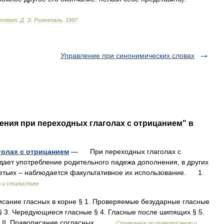
мплект
.
Д
.
Э
.
Розенталь
.
1997
.
Управление при синонимических словах
ения при переходных глаголах с отрицанием" в
голах с отрицанием
— При переходных глаголах с
дает употребление родительного падежа дополнения, в других
ретьих – наблюдается факультативное их использование. 1.
ю и стилистике
ание гласных в корне § 1. Проверяемые безударные гласные
 3. Чередующиеся гласные § 4. Гласные после шипящих § 5.
а й II. Правописание согласных… …
Справочник по правописанию и