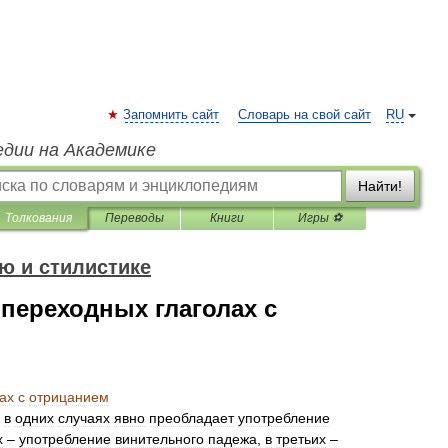
Запомнить сайт
Словарь на свой сайт
RU
едии на Академике
Найти!
Толкования
Переводы
Книги
Игры ⚽
ю и стилистике
переходных глаголах с
ах
с
отрицанием
в
одних
случаях
явно
преобладает
употребление
х
–
употребление
винительного
падежа
,
в
третьих
–