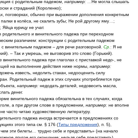
укция
с
родительным
падежом
,
например:
…
Не
могла
слышать
оски
и
страданий
(
Короленко
);
ах
,
поговорках
,
обычно
при
выражении
дополнения
конкретным
палки
в
колёса
,
не
скалить
зубы
;
Не
рой
другому
яму
…;
;
Яйца
курицу
не
учат
.
е
родительного
и
винительного
падежа
при
переходном
ческим
различием:
конструкции
с
родительным
падежом
и
с
винительным
падежом
–
для
речи
разговорной
.
Ср
.
:
Я
не
кий
). –
Так
и
умрешь
,
не
выговорив
это
слово
(
Горький
).
е
винительного
падежа
при
глаголах
с
приставкой
недо
-,
не
ющей
на
выполнение
действия
ниже
нормы
,
например:
дожечь
известь
,
недолить
стакан
,
недооценить
силу
кран
.
Родительный
падеж
в
этих
случаях
употребляется
при
объекта
,
например:
недодать
деталей
,
недовесить
масла
,
слать
денег
.
орме
винительного
падежа
обязательна
в
тех
случаях
,
когда
аголе
,
а
при
другом
слове
в
предложении
,
например:
не
вполне
,
не
часто
читаю
художественную
литературу
.
дительного
падежа
иногда
встречается
в
предложениях
со
укциях
этого
типа
см
. §
176
(
Типы
предложения
),
п
.
5
),
,
чем
эти
билеты
…
трудно
себе
и
представить
» (
на
начало
можное
другое
его
окончание:
нельзя
себе
представить
).