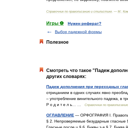
Справочник
по
правописанию
и
стилистике
. —
М
.
:
Ко
Игры ⚽
Нужен реферат?
Выбор падежной формы
Полезное
Смотреть что такое "Падеж дополн
других словарях:
Падеж дополнения при переходных гла
отрицанием в одних случаях явно преобла
– употребление винительного падежа, в т
Р о д и т е л ь… …
Справочник по правописани
ОГЛАВЛЕНИЕ
— ОРФОГРАФИЯ I. Правопис
§ 2. Непроверяемые безударные гласные §
Гласные после ц § 6. Буквы э е § 7. Букв