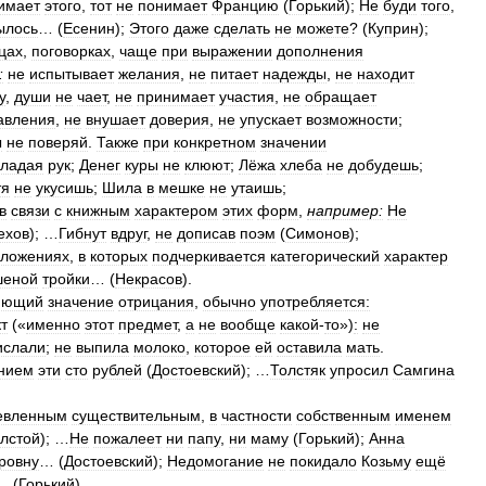
имает
этого
,
тот
не
понимает
Францию
(
Горький
);
Не
буди
того
,
ылось
… (
Есенин
);
Этого
даже
сделать
не
можете
? (
Куприн
);
цах
,
поговорках
,
чаще
при
выражении
дополнения
:
не
испытывает
желания
,
не
питает
надежды
,
не
находит
у
,
души
не
чает
,
не
принимает
участия
,
не
обращает
авления
,
не
внушает
доверия
,
не
упускает
возможности
;
ы
не
поверяй
.
Также
при
конкретном
значении
кладая
рук
;
Денег
куры
не
клюют
;
Лёжа
хлеба
не
добудешь
;
тя
не
укусишь
;
Шила
в
мешке
не
утаишь
;
в
связи
с
книжным
характером
этих
форм
,
например:
Не
ехов
); …
Гибнут
вдруг
,
не
дописав
поэм
(
Симонов
);
ложениях
,
в
которых
подчеркивается
категорический
характер
шеной
тройки
… (
Некрасов
).
яющий
значение
отрицания
,
обычно
употребляется:
т
(«
именно
этот
предмет
,
а
не
вообще
какой
-
то
»)
:
не
ислали
;
не
выпила
молоко
,
которое
ей
оставила
мать
.
нием
эти
сто
рублей
(
Достоевский
); …
Толстяк
упросил
Самгина
евленным
существительным
,
в
частности
собственным
именем
лстой
); …
Не
пожалеет
ни
папу
,
ни
маму
(
Горький
);
Анна
ровну
… (
Достоевский
);
Недомогание
не
покидало
Козьму
ещё
… (
Горький
).