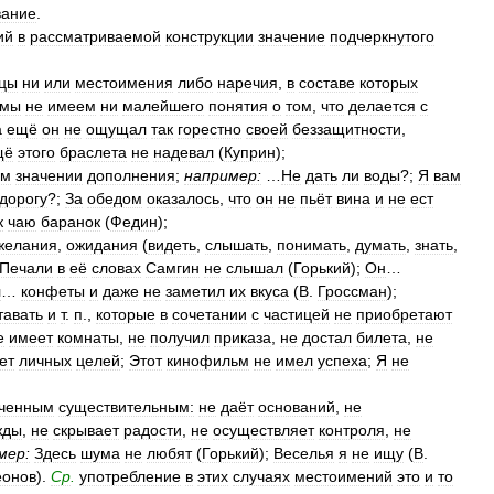
вание
.
ий
в
рассматриваемой
конструкции
значение
подчеркнутого
ицы
ни
или
местоимения
либо
наречия
,
в
составе
которых
мы
не
имеем
ни
малейшего
понятия
о
том
,
что
делается
с
а
ещё
он
не
ощущал
так
горестно
своей
беззащитности
,
щё
этого
браслета
не
надевал
(
Куприн
);
ом
значении
дополнения
;
например:
…
Не
дать
ли
воды
?;
Я
вам
дорогу
?;
За
обедом
оказалось
,
что
он
не
пьёт
вина
и
не
ест
к
чаю
баранок
(
Федин
);
желания
,
ожидания
(
видеть
,
слышать
,
понимать
,
думать
,
знать
,
Печали
в
её
словах
Самгин
не
слышал
(
Горький
);
Он
…
л
…
конфеты
и
даже
не
заметил
их
вкуса
(
В
.
Гроссман
);
тавать
и
т
.
п
.,
которые
в
сочетании
с
частицей
не
приобретают
е
имеет
комнаты
,
не
получил
приказа
,
не
достал
билета
,
не
ет
личных
целей
;
Этот
кинофильм
не
имел
успеха
;
Я
не
еченным
существительным:
не
даёт
оснований
,
не
жды
,
не
скрывает
радости
,
не
осуществляет
контроля
,
не
мер:
Здесь
шума
не
любят
(
Горький
);
Веселья
я
не
ищу
(
В
.
еонов
).
Ср
.
употребление
в
этих
случаях
местоимений
это
и
то