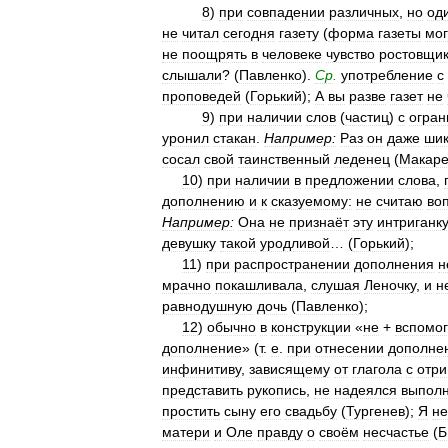
8
)
при
совпадении
различных
,
но
од
не
читал
сегодня
газету
(
форма
газеты
мо
не
поощрять
в
человеке
чувство
ростовщи
слышали
? (
Павленко
).
Ср
.
употребление
с
проповедей
(
Горький
);
А
вы
разве
газет
не
9
)
при
наличии
слов
(
частиц
)
с
огран
уронил
стакан
.
Например:
Раз
он
даже
ши
сосал
свой
таинственный
леденец
(
Макаре
10
)
при
наличии
в
предложении
слова
,
дополнению
и
к
сказуемому:
не
считаю
во
Например:
Она
не
признаёт
эту
интриганк
девушку
такой
уродливой
… (
Горький
);
11
)
при
распространении
дополнения
н
мрачно
покашливала
,
слушая
Леночку
,
и
н
равнодушную
дочь
(
Павленко
);
12
)
обычно
в
конструкции
«
не
+
вспомо
дополнение
» (
т
.
е
.
при
отнесении
дополне
инфинитиву
,
зависящему
от
глагола
с
отр
представить
рукопись
,
не
надеялся
выполн
простить
сыну
его
свадьбу
(
Тургенев
);
Я
не
матери
и
Оле
правду
о
своём
несчастье
(
Б